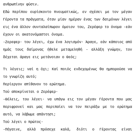
ανθρωπίνην φύσιν.
Εδώ περίπου ευρίσκοντο πνευματικώς, εν σχέσει με τον μέγαν
Γέροντα τα πράγματα, όταν μίαν ημέραν ένας των δαιμόνων λέγει
εις ένα άλλον συνταλαίπωρον όμοιον του, Ζερέφερ το όνομα -εάν
έχουν οι ακατονόμαστοι όνομα.
-Ζερεφερ· του λέγει, έχω ένα λογισμόν· Άραγε, εάν κάποιος από
ημάς τους δαίμονας ήθελε μεταμεληθή - αλλάξη γνώμην, τον
δέχεται άραγε εις μετάνοιαν ο Θεός;
Τι λέγεις; ναί η όχι; Καί ποιός ενδεχομένως θα ημπορούσε να
το γνωρίζη αυτό;
Περίεργον απίθανον το ερώτημα.
Τού αποκρίνεται ο Ζερέφερ·
-Θέλεις, του λέγει· να υπάγω εις τον μέγαν Γέροντα που μας
περιφρονεί και μας περιπαίει να τον πειράξω με το ερώτημα
αυτό, να λάβωμε απάντησι;
Τού λέγει ο πρώτος·
-Πήγαινε, αλλά πρόσεχε καλά, διότι ο Γέροντας είναι