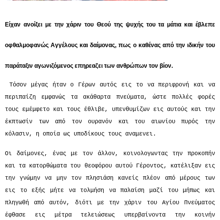
Είχαν ανοίξει με την χάριν του Θεού της ψυχής του τα μάτια και έβλεπε
οφθαλμοφανώς Αγγέλους και δαίμονας, πως ο καθένας από την ιδικήν του
παράταξιν αγωνιζόμενος επηρεαζει των ανθρώπων τον βίον.
Τόσον μέγας ήταν ο Γέρων αυτός εις το να περιφρονή και να
περιπαίζη εμφανώς τα ακάθαρτα πνεύματα, ώστε πολλές φορές
τους εμέμφετο και τους έθλιβε, υπενθυμίζων εις αυτούς και την
έκπτωσίν των από τον ουρανόν και του αιωνίου πυρός την
κόλασιν, η οποία ως υποδίκους τους αναμενει.
Οι δαίμονες, ένας με τον άλλον, κοινολογωντας την προκοπήν
και τα κατορθώματα του θεοφόρου αυτού Γέροντος, κατέλιξαν εις
την γνώμην να μην τον πλησιάση κανείς πλέον από μέρους των
εις το εξής μήτε να τολμήση να παλαίση μαζί του μήπως και
πληγωθή από αυτόν, διότι με την χάριν του Αγίου Πνεύματος
έφθασε εις μέτρα τελειώσεως υπερβαίνοντα την κοινήν