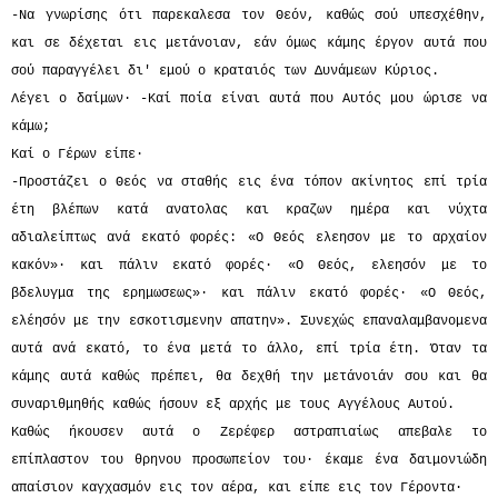
-Να γνωρίσης ότι παρεκαλεσα τον Θεόν, καθώς σού υπεσχέθην,
και σε δέχεται εις μετάνοιαν, εάν όμως κάμης έργον αυτά που
σού παραγγέλει δι' εμού ο κραταιός των Δυνάμεων Κύριος.
Λέγει ο δαίμων· -Καί ποία είναι αυτά που Αυτός μου ώρισε να
κάμω;
Καί ο Γέρων είπε·
-Προστάζει ο Θεός να σταθής εις ένα τόπον ακίνητος επί τρία
έτη βλέπων κατά ανατολας και κραζων ημέρα και νύχτα
αδιαλείπτως ανά εκατό φορές: «Ο Θεός ελεησον με το αρχαίον
κακόν»· και πάλιν εκατό φορές· «Ο Θεός, ελεησόν με το
βδελυγμα της ερημωσεως»· και πάλιν εκατό φορές· «Ο Θεός,
ελέησόν με την εσκοτισμενην απατην». Συνεχώς επαναλαμβανομενα
αυτά ανά εκατό, το ένα μετά το άλλο, επί τρία έτη. Όταν τα
κάμης αυτά καθώς πρέπει, θα δεχθή την μετάνοιάν σου και θα
συναριθμηθής καθώς ήσουν εξ αρχής με τους Αγγέλους Αυτού.
Καθώς ήκουσεν αυτά ο Ζερέφερ αστραπιαίως απεβαλε το
επίπλαστον του θρηνου προσωπείον του· έκαμε ένα δαιμονιώδη
απαίσιον καγχασμόν εις τον αέρα, και είπε εις τον Γέροντα·