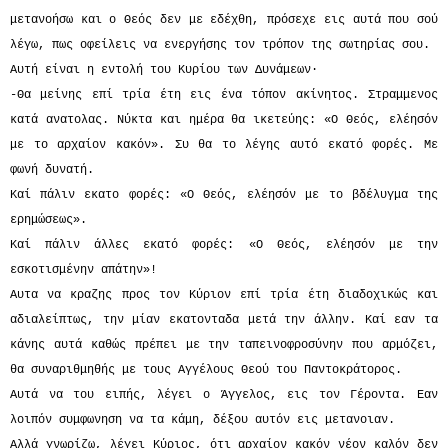
μετανοήσω και ο Θεός δεν με εδέχθη, πρόσεχε εις αυτά που σού
λέγω, πως οφείλεις να ενεργήσης τον τρόπον της σωτηρίας σου.
Αυτή είναι η εντολή του Κυρίου των Δυνάμεων·
-Θα μείνης επί τρία έτη εις ένα τόπον ακίνητος. Στραμμενος
κατά ανατολας. Νύκτα και ημέρα θα ικετεύης: «Ο Θεός, ελέησόν
με το αρχαίον κακόν». Συ θα το λέγης αυτό εκατό φορές. Με
φωνή δυνατή.
Καί πάλιν εκατο φορές: «Ο Θεός, ελέησόν με το βδέλυγμα της
ερημώσεως».
Καί πάλιν άλλες εκατό φορές: «Ο Θεός, ελέησόν με την
εσκοτισμένην απάτην»!
Αυτα να κραζης προς τον Κύριον επί τρία έτη διαδοχικώς και
αδιαλείπτως, την μίαν εκατονταδα μετά την άλλην. Καί εαν τα
κάνης αυτά καθώς πρέπει με την ταπεινοφροσύνην που αρμόζει,
θα συναριθμηθής με τους Αγγέλους Θεού του Παντοκράτορος.
Αυτά να του ειπής, λέγει ο Άγγελος, εις τον Γέροντα. Εαν
λοιπόν συμφωνηση να τα κάμη, δέξου αυτόν εις μετανοιαν.
Αλλά γνωρίζω, λέγει Κύριος, ότι αρχαίον κακόν νέον καλόν δεν