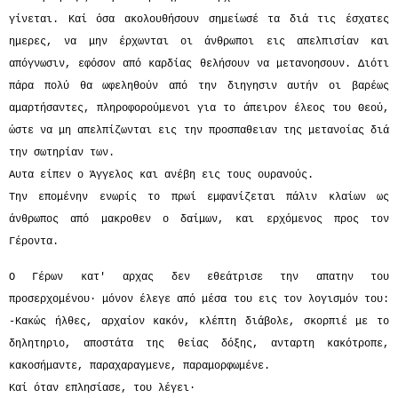
γίνεται. Καί όσα ακολουθήσουν σημείωσέ τα διά τις έσχατες
ημερες, να μην έρχωνται οι άνθρωποι εις απελπισίαν και
απόγνωσιν, εφόσον από καρδίας θελήσουν να μετανοησουν. Διότι
πάρα πολύ θα ωφεληθούν από την διηγησιν αυτήν οι βαρέως
αμαρτήσαντες, πληροφορούμενοι για το άπειρον έλεος του Θεού,
ώστε να μη απελπίζωνται εις την προσπαθειαν της μετανοίας διά
την σωτηρίαν των.
Αυτα είπεν ο Άγγελος και ανέβη εις τους ουρανούς.
Την επομένην ενωρίς το πρωί εμφανίζεται πάλιν κλαίων ως
άνθρωπος από μακροθεν ο δαίμων, και ερχόμενος προς τον
Γέροντα.
Ο Γέρων κατ' αρχας δεν εθεάτρισε την απατην του
προσερχομένου· μόνον έλεγε από μέσα του εις τον λογισμόν του:
-Κακώς ήλθες, αρχαίον κακόν, κλέπτη διάβολε, σκορπιέ με το
δηλητηριο, αποστάτα της θείας δόξης, ανταρτη κακότροπε,
κακοσήμαντε, παραχαραγμενε, παραμορφωμένε.
Καί όταν επλησίασε, του λέγει·