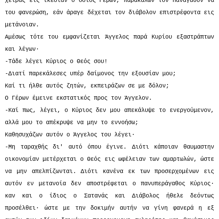
χείρας εις ικεσίαν ο όσιος Γέρων, παρακαλών τον Πανάγαθον να
του φανερώση, εάν άραγε δέχεται τον διάβολον επιστρέφοντα εις
μετάνοιαν.
Αμέσως τότε του εμφανίζεται Άγγελος παρά Κυρίου εξαστράπτων
και λέγων·
-Τάδε λέγει Κύριος ο Θεός σου!
-Διατί παρεκάλεσες υπέρ δαίμονος την εξουσίαν μου;
Καί τι ήλθε αυτός ζητών, εκπειράζων σε με δόλον;
Ο Γέρων έμεινε εκστατικός προς τον Άγγελον.
-Καί πως, λέγει, ο Κύριος δεν μου απεκάλυψε το ενεργούμενον,
αλλά μου το απέκρυψε να μην το εννοήσω;
Καθησυχάζων αυτόν ο Άγγελος του λέγει·
-Μη ταραχθής δι' αυτό όπου έγινε. Διότι κάποιαν θαυμαστην
οικονομίαν μετέρχεται ο Θεός εις ωφέλειαν των αμαρτωλών, ώστε
να μην απελπίζωνται. Διότι κανένα εκ των προσερχομένων εις
αυτόν εν μετανοία δεν αποστρέφεται ο πανυπεράγαθος Κύριος·
καν και ο ίδιος ο Σατανάς και Διάβολος ήθελε δεόντως
προσέλθει· ώστε με την δοκιμήν αυτήν να γίνη φανερά η εξ