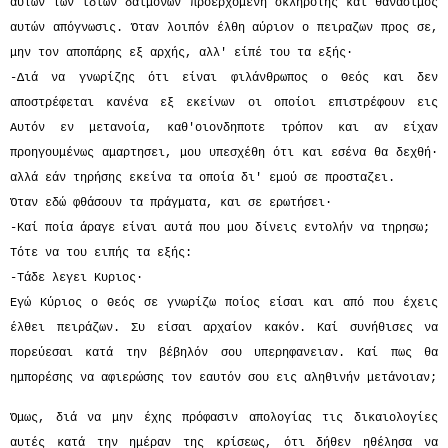
αυτών των ιδίων δαιμόνων προερχομενη σκληρότης και θανάσιμος
αυτών απόγνωσις. Όταν λοιπόν έλθη αύριον ο πειραζων προς σε,
μην τον αποπάρης εξ αρχής, αλλ' είπέ του τα εξής·
-Διά να γνωρίζης ότι είναι φιλάνθρωπος ο Θεός και δεν
αποστρέφεται κανένα εξ εκείνων οι οποίοι επιστρέφουν εις
Αυτόν εν μετανοία, καθ'οιονδηποτε τρόπον και αν είχαν
προηγουμένως αμαρτησει, μου υπεσχέθη ότι και εσένα θα δεχθή·
αλλά εάν τηρήσης εκείνα τα οποία δι' εμού σε προσταζει.
Όταν εδώ φθάσουν τα πράγματα, και σε ερωτήσει·
-Καί ποία άραγε είναι αυτά που μου δίνεις εντολήν να τηρησω;
Τότε να του ειπής τα εξής:
-Τάδε λεγει Κυριος·
Εγώ Κύριος ο Θεός σε γνωρίζω ποίος είσαι και από που έχεις
έλθει πειράζων. Συ είσαι αρχαίον κακόν. Καί συνήθισες να
πορεύεσαι κατά την βέβηλόν σου υπερηφανειαν. Καί πως θα
ημπορέσης να αφιερώσης τον εαυτόν σου εις αληθινήν μετάνοιαν;
Όμως, διά να μην έχης πρόφασιν απολογίας τις δικαιολογίες
αυτές κατά την ημέραν της κρίσεως, ότι δήθεν ηθέλησα να