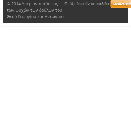
© 2014 Υπέρ αναπαύσεως
Φτιάξε δωρεάν ιστοσελίδα
των ψυχών των δούλων του
Θεού Γεωργίου και Αντωνίου