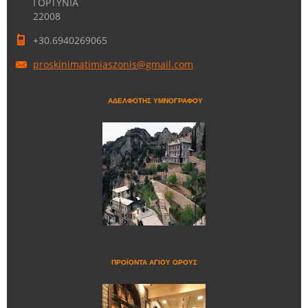
ΓΟΡΤΥΝΙΑ
22008
+30.6940269065
proskini
matimias
zonis@gm
ail.com
ΑΔΕΛΦΟΤΗΣ ΥΜΝΟΓΡΑΦΟΥ
ΠΡΟΪΟΝΤΑ ΑΓΙΟΥ ΟΡΟΥΣ