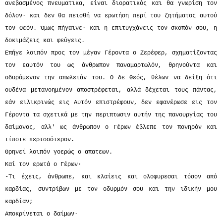
ανεβασμένος πνευματικα, είναι διορατικός και θα γνωρίση τον
δόλον· και δεν θα πεισθή να ερωτήση περί του ζητήματος αυτού
τον Θεόν. Όμως πήγαινε· και η επιτυγχάνεις τον σκοπόν σου, η
δοκιμάζεις και φεύγεις.
Επήγε λοιπόν προς τον μέγαν Γέροντα ο Ζερέφερ, σχηματίζοντας
τον εαυτόν του ως άνθρωπον παναμαρτωλόν, θρηνούντα και
οδυρόμενον την απωλειάν του. Ο δε Θεός, θέλων να δείξη ότι
ουδένα μετανοημένον αποστρέφεται, αλλά δέχεται τους πάντας,
εάν ειλικρινώς εις Αυτόν επιστρέφουν, δεν εφανέρωσε εις τον
Γέροντα τα σχετικά με την περιπτωσιν αυτήν της πανουργίας του
δαίμονος, αλλ' ως άνθρωπον ο Γέρων έβλεπε τον πονηρόν και
τίποτε περισσότερον.
Θρηνεί λοιπόν γοερώς ο απατεων.
Καί τον ερωτά ο Γέρων·
-Τι έχεις, άνθρωπε, και κλαίεις και ολοφυρεσαι τόσον από
καρδίας, συντρίβων με τον οδυρμόν σου και την ιδικήν μου
καρδίαν;
Αποκρίνεται ο δαίμων·