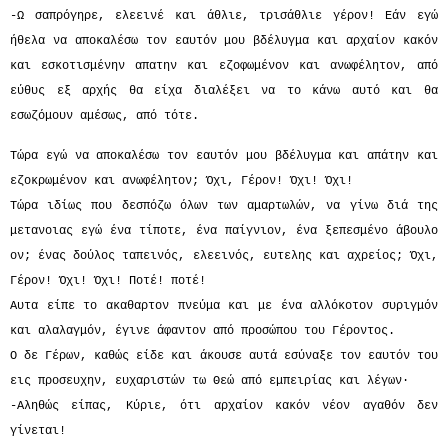
-Ω σαπρόγηρε, ελεεινέ και άθλιε, τρισάθλιε γέρον! Εάν εγώ
ήθελα να αποκαλέσω τον εαυτόν μου βδέλυγμα και αρχαίον κακόν
και εσκοτισμένην απατην και εζοφωμένον και ανωφέλητον, από
εύθυς εξ αρχής θα είχα διαλέξει να το κάνω αυτό και θα
εσωζόμουν αμέσως, από τότε.
Τώρα εγώ να αποκαλέσω τον εαυτόν μου βδέλυγμα και απάτην και
εζοκρωμένον και ανωφέλητον; Όχι, Γέρον! Όχι! Όχι!
Τώρα ιδίως που δεσπόζω όλων των αμαρτωλών, να γίνω διά της
μετανοιας εγώ ένα τίποτε, ένα παίγνιον, ένα ξεπεσμένο άβουλο
ον; ένας δούλος ταπεινός, ελεεινός, ευτελης και αχρείος; Όχι,
Γέρον! Όχι! Όχι! Ποτέ! ποτέ!
Αυτα είπε το ακαθαρτον πνεύμα και με ένα αλλόκοτον συριγμόν
και αλαλαγμόν, έγινε άφαντον από προσώπου του Γέροντος.
Ο δε Γέρων, καθώς είδε και άκουσε αυτά εσύναξε τον εαυτόν του
εις προσευχην, ευχαριστών τω Θεώ από εμπειρίας και λέγων·
-Αληθώς είπας, Κύριε, ότι αρχαίον κακόν νέον αγαθόν δεν
γίνεται!