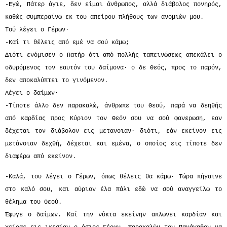
-Εγώ, Πάτερ άγιε, δεν είμαι άνθρωπος, αλλά διάβολος πονηρός,
καθώς συμπεραίνω εκ του απείρου πλήθους των ανομιών μου.
Τού λέγει ο Γέρων·
-Καί τι θέλεις από εμέ να σού κάμω;
Διότι ενόμισεν ο Πατήρ ότι από πολλής ταπεινώσεως απεκάλει ο
οδυρόμενος τον εαυτόν του δαίμονα· ο δε Θεός, προς το παρόν,
δεν αποκαλύπτει το γινόμενον.
Λέγει ο δαίμων·
-Τίποτε άλλο δεν παρακαλώ, άνθρωπε του Θεού, παρά να δεηθής
από καρδίας προς Κύριον τον Θεόν σου να σού φανερωση, εαν
δέχεται τον διάβολον εις μετανοιαν· διότι, εάν εκείνον εις
μετάνοιαν δεχθή, δέχεται και εμένα, ο οποίος εις τίποτε δεν
διαφέρω από εκείνον.
-Καλά, του λέγει ο Γέρων, όπως θέλεις θα κάμω· Τώρα πήγαινε
στο καλό σου, και αύριον έλα πάλι εδώ να σού αναγγείλω το
θέλημα του Θεού.
Έφυγε ο δαίμων. Καί την νύκτα εκείνην απλωνει καρδίαν και