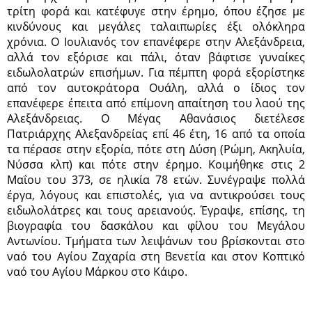
τρίτη φορά και κατέφυγε στην έρημο, όπου έζησε με
κινδύνους και μεγάλες ταλαιπωρίες έξι ολόκληρα
χρόνια. Ο Ιουλιανός τον επανέφερε στην Αλεξάνδρεια,
αλλά τον εξόρισε και πάλι, όταν βάφτισε γυναίκες
ειδωλολατρών επισήμων. Για πέμπτη φορά εξορίστηκε
από τον αυτοκράτορα Ουάλη, αλλά ο ίδιος τον
επανέφερε έπειτα από επίμονη απαίτηση του λαού της
Αλεξάνδρειας. Ο Μέγας Αθανάσιος διετέλεσε
Πατριάρχης Αλεξανδρείας επί 46 έτη, 16 από τα οποία
τα πέρασε στην εξορία, πότε στη Δύση (Ρώμη, Ακηλυία,
Νύσσα κλπ) και πότε στην έρημο. Κοιμήθηκε στις 2
Μαΐου του 373, σε ηλικία 78 ετών. Συνέγραψε πολλά
έργα, λόγους και επιστολές, για να αντικρούσει τους
ειδωλολάτρες και τους αρειανούς. Έγραψε, επίσης, τη
βιογραφία του δασκάλου και φίλου του Μεγάλου
Αντωνίου. Τμήματα των λειψάνων του βρίσκονται στο
ναό του Αγίου Ζαχαρία στη Βενετία και στον Κοπτικό
ναό του Αγίου Μάρκου στο Κάιρο.