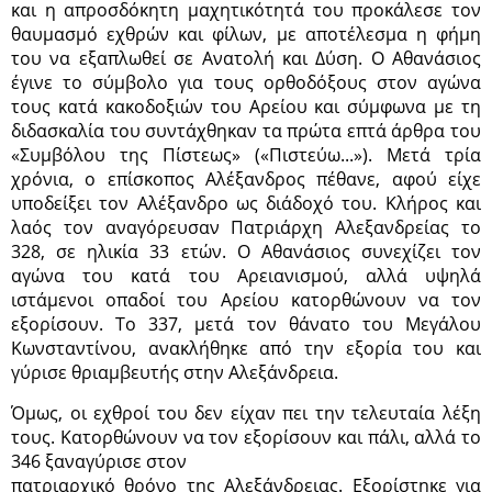
και η απροσδόκητη μαχητικότητά του προκάλεσε τον
θαυμασμό εχθρών και φίλων, με αποτέλεσμα η φήμη
του να εξαπλωθεί σε Ανατολή και Δύση. Ο Αθανάσιος
έγινε το σύμβολο για τους ορθοδόξους στον αγώνα
τους κατά κακοδοξιών του Αρείου και σύμφωνα με τη
διδασκαλία του συντάχθηκαν τα πρώτα επτά άρθρα του
«Συμβόλου της Πίστεως» («Πιστεύω...»). Μετά τρία
χρόνια, ο επίσκοπος Αλέξανδρος πέθανε, αφού είχε
υποδείξει τον Αλέξανδρο ως διάδοχό του. Κλήρος και
λαός τον αναγόρευσαν Πατριάρχη Αλεξανδρείας το
328, σε ηλικία 33 ετών. Ο Αθανάσιος συνεχίζει τον
αγώνα του κατά του Αρειανισμού, αλλά υψηλά
ιστάμενοι οπαδοί του Αρείου κατορθώνουν να τον
εξορίσουν. Το 337, μετά τον θάνατο του Μεγάλου
Κωνσταντίνου, ανακλήθηκε από την εξορία του και
γύρισε θριαμβευτής στην Αλεξάνδρεια.
Όμως, οι εχθροί του δεν είχαν πει την τελευταία λέξη
τους. Κατορθώνουν να τον εξορίσουν και πάλι, αλλά το
346 ξαναγύρισε στον
πατριαρχικό θρόνο της Αλεξάνδρειας. Εξορίστηκε για