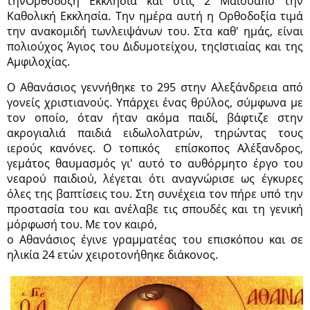
τηνΟρθόδοξη Εκκλησία και στις 2 Μαΐουαπό την
Καθολική Εκκλησία. Την ημέρα αυτή η Ορθοδοξία τιμά
την ανακομιδή τωνλειψάνων του. Στα καθ' ημάς, είναι
πολιούχος Άγιος του Διδυμοτείχου, τηςΙστιαίας και της
Αμφιλοχίας.
Ο Αθανάσιος γεννήθηκε το 295 στην Αλεξάνδρεια από
γονείς χριστιανούς. Υπάρχει ένας θρύλος, σύμφωνα με
τον οποίο, όταν ήταν ακόμα παιδί, βάφτιζε στην
ακρογιαλιά παιδιά ειδωλολατρών, τηρώντας τους
ιερούς κανόνες. Ο τοπικός επίσκοπος Αλέξανδρος,
γεμάτος θαυμασμός γι' αυτό το αυθόρμητο έργο του
νεαρού παιδιού, λέγεται ότι αναγνώρισε ως έγκυρες
όλες της βαπτίσεις του. Στη συνέχεια τον πήρε υπό την
προστασία του και ανέλαβε τις σπουδές και τη γενική
μόρφωσή του. Με τον καιρό,
ο Αθανάσιος έγινε γραμματέας του επισκόπου και σε
ηλικία 24 ετών χειροτονήθηκε διάκονος.